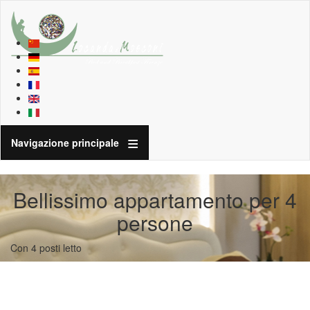
Navigazione principale
Bellissimo appartamento per 4
persone
Con 4 posti letto
Bellissimo appartamento per 4
persone